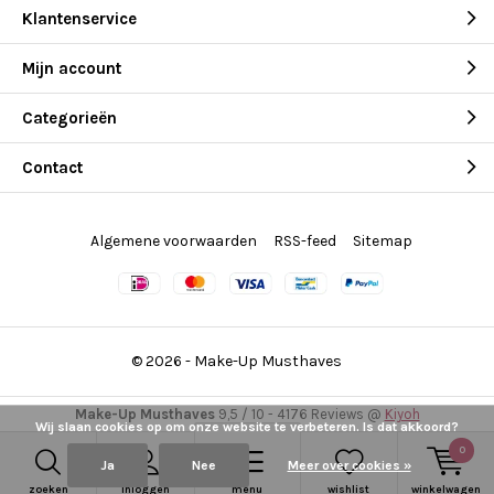
Klantenservice
Mijn account
Categorieën
Contact
Algemene voorwaarden
RSS-feed
Sitemap
© 2026 -
Make-Up Musthaves
Make-Up Musthaves
9,5
/
10
-
4176
Reviews @
Kiyoh
Wij slaan cookies op om onze website te verbeteren. Is dat akkoord?
0
Ja
Nee
Meer over cookies »
zoeken
inloggen
menu
wishlist
winkelwagen