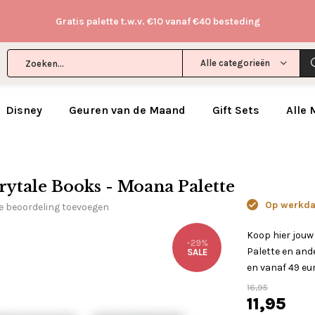
Gratis palette t.w.v. €10 vanaf €40 besteding
Alle categorieën
Disney
Geuren van de Maand
Gift Sets
Alle
irytale Books - Moana Palette
Op werkdag
e beoordeling toevoegen
Koop hier jouw
-29%
Palette en and
SALE
en vanaf 49 eur
16,95
11,95