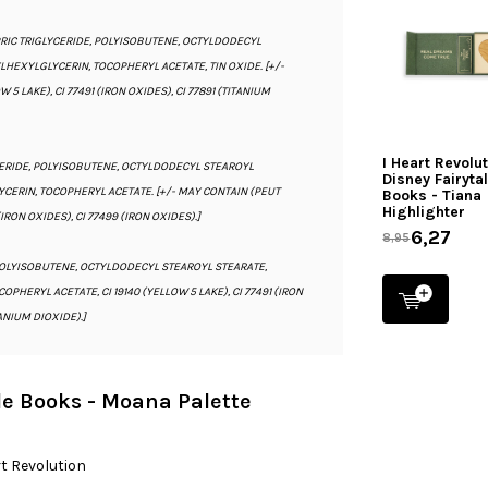
PRIC TRIGLYCERIDE, POLYISOBUTENE, OCTYLDODECYL
HEXYLGLYCERIN, TOCOPHERYL ACETATE, TIN OXIDE. [+/-
 5 LAKE), CI 77491 (IRON OXIDES), CI 77891 (TITANIUM
I Heart Revolu
YCERIDE, POLYISOBUTENE, OCTYLDODECYL STEAROYL
Disney Fairyta
CERIN, TOCOPHERYL ACETATE. [+/- MAY CONTAIN (PEUT
Books - Tiana
Highlighter
(IRON OXIDES), CI 77499 (IRON OXIDES).]
6,27
8,95
POLYISOBUTENE, OCTYLDODECYL STEAROYL STEARATE,
ERYL ACETATE, CI 19140 (YELLOW 5 LAKE), CI 77491 (IRON
TANIUM DIOXIDE).]
ale Books - Moana Palette
rt Revolution