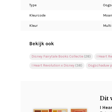
Type
Oogs
Kleurcode
Moan
Kleur
Multi
Bekijk ook
Disney Fairytale Books Collectie
(28)
I Heart R
I Heart Revolution x Disney
(38)
Oogschaduw p
Dit 
I Hea