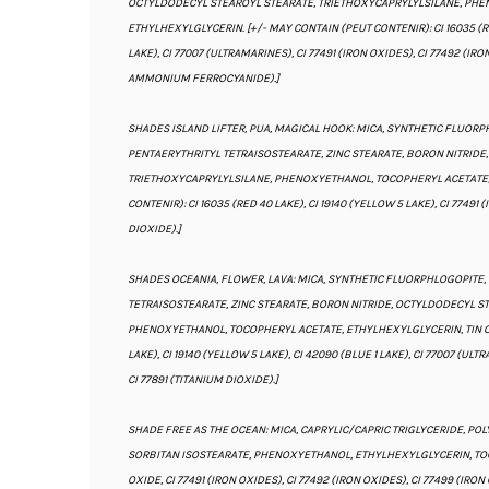
OCTYLDODECYL STEAROYL STEARATE, TRIETHOXYCAPRYLYLSILANE, PHE
ETHYLHEXYLGLYCERIN. [+/- MAY CONTAIN (PEUT CONTENIR): CI 16035 (RED
LAKE), CI 77007 (ULTRAMARINES), CI 77491 (IRON OXIDES), CI 77492 (IRO
AMMONIUM FERROCYANIDE).]
SHADES ISLAND LIFTER, PUA, MAGICAL HOOK: MICA, SYNTHETIC FLUORPH
PENTAERYTHRITYL TETRAISOSTEARATE, ZINC STEARATE, BORON NITRIDE
TRIETHOXYCAPRYLYLSILANE, PHENOXYETHANOL, TOCOPHERYL ACETATE, 
CONTENIR): CI 16035 (RED 40 LAKE), CI 19140 (YELLOW 5 LAKE), CI 77491 
DIOXIDE).]
SHADES OCEANIA, FLOWER, LAVA: MICA, SYNTHETIC FLUORPHLOGOPITE, 
TETRAISOSTEARATE, ZINC STEARATE, BORON NITRIDE, OCTYLDODECYL S
PHENOXYETHANOL, TOCOPHERYL ACETATE, ETHYLHEXYLGLYCERIN, TIN OXI
LAKE), CI 19140 (YELLOW 5 LAKE), CI 42090 (BLUE 1 LAKE), CI 77007 (ULT
CI 77891 (TITANIUM DIOXIDE).]
SHADE FREE AS THE OCEAN: MICA, CAPRYLIC/CAPRIC TRIGLYCERIDE, P
SORBITAN ISOSTEARATE, PHENOXYETHANOL, ETHYLHEXYLGLYCERIN, TOC
OXIDE, CI 77491 (IRON OXIDES), CI 77492 (IRON OXIDES), CI 77499 (IRON