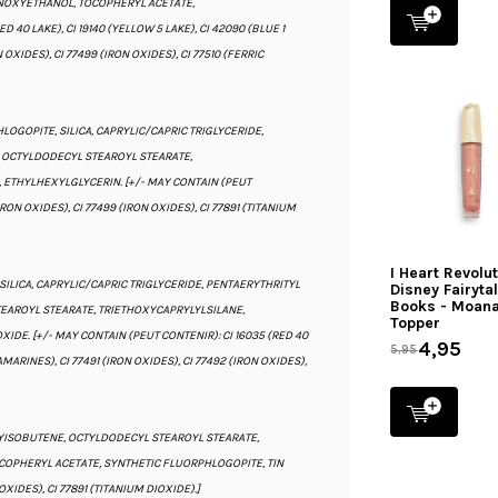
NOXYETHANOL, TOCOPHERYL ACETATE,
 40 LAKE), CI 19140 (YELLOW 5 LAKE), CI 42090 (BLUE 1
N OXIDES), CI 77499 (IRON OXIDES), CI 77510 (FERRIC
LOGOPITE, SILICA, CAPRYLIC/CAPRIC TRIGLYCERIDE,
, OCTYLDODECYL STEAROYL STEARATE,
ETHYLHEXYLGLYCERIN. [+/- MAY CONTAIN (PEUT
(IRON OXIDES), CI 77499 (IRON OXIDES), CI 77891 (TITANIUM
I Heart Revolu
SILICA, CAPRYLIC/CAPRIC TRIGLYCERIDE, PENTAERYTHRITYL
Disney Fairyta
Books - Moana
TEAROYL STEARATE, TRIETHOXYCAPRYLYLSILANE,
Topper
DE. [+/- MAY CONTAIN (PEUT CONTENIR): CI 16035 (RED 40
4,95
5,95
RAMARINES), CI 77491 (IRON OXIDES), CI 77492 (IRON OXIDES),
OLYISOBUTENE, OCTYLDODECYL STEAROYL STEARATE,
OPHERYL ACETATE, SYNTHETIC FLUORPHLOGOPITE, TIN
 OXIDES), CI 77891 (TITANIUM DIOXIDE).]