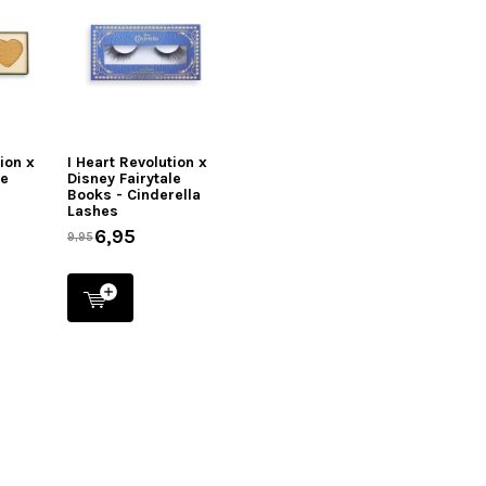
tion x
I Heart Revolution x
le
Disney Fairytale
Books - Cinderella
Lashes
6,95
9,95