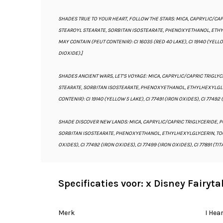
SHADES TRUE TO YOUR HEART, FOLLOW THE STARS: MICA, CAPRYLIC/CA
STEAROYL STEARATE, SORBITAN ISOSTEARATE, PHENOXYETHANOL, ETHYL
MAY CONTAIN (PEUT CONTENIR): CI 16035 (RED 40 LAKE), CI 19140 (YELLOW
DIOXIDE).]
SHADES ANCIENT WARS, LET’S VOYAGE: MICA, CAPRYLIC/CAPRIC TRIGL
STEARATE, SORBITAN ISOSTEARATE, PHENOXYETHANOL, ETHYLHEXYLGLY
CONTENIR): CI 19140 (YELLOW 5 LAKE), CI 77491 (IRON OXIDES), CI 77492 
SHADE DISCOVER NEW LANDS: MICA, CAPRYLIC/CAPRIC TRIGLYCERIDE, 
SORBITAN ISOSTEARATE, PHENOXYETHANOL, ETHYLHEXYLGLYCERIN, TOCOPH
OXIDES), CI 77492 (IRON OXIDES), CI 77499 (IRON OXIDES), CI 77891 (TI
Specificaties voor: x Disney Fairyt
Merk
I Hea