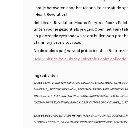
Laat je betoveren door het Moana Palette uit de spe
I Heart Revolution!
Het I Heart Revolution Moana Fairytale Books Palett
tinten voor je gezicht als je ogen. Open het Fairy
en glanzende eyeshadows te onthullen, van pracht
shimmery brons tot roze.
Op de andere pagina vind je drie blushes & bronzers
Bekijk hier de hele Disney Fairytale Books collectie.
Ingrediënten
SHADES SHAPE SHIFTER, TAMATOA, SAIL, LAND SPIRIT: MICA, POLYISOB
MINÉRALE), TRIETHYLHEXANOIN, SORBITAN ISOSTEARATE, METHYLPAR
TIN OXIDE. [+/- MAY CONTAIN (PEUT CONTENIR): CI 16035 (RED 40 LAKE), C
(ULTRAMARINES), CI 77491 (IRON OXIDES), CI 77499 (IRON OXIDES), CI 7
SHADES BOLD ADVENTURER, HEI HEI, MAUI, SAILING SPIRIT, COCONUT, 
FLUORPHLOGOPITE, SILICA, CAPRYLIC/CAPRIC TRIGLYCERIDE, PENTAERYT