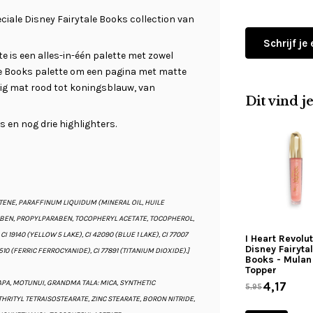
ciale Disney Fairytale Books collection van
Schrijf je
e is een alles-in-één palette met zowel
tale Books palette om een pagina met matte
ig mat rood tot koningsblauw, van
Dit vind j
 en nog drie highlighters.
UTENE, PARAFFINUM LIQUIDUM (MINERAL OIL, HUILE
ABEN, PROPYLPARABEN, TOCOPHERYL ACETATE, TOCOPHEROL,
I 19140 (YELLOW 5 LAKE), CI 42090 (BLUE 1 LAKE), CI 77007
I Heart Revolu
Disney Fairyta
7510 (FERRIC FERROCYANIDE), CI 77891 (TITANIUM DIOXIDE).]
Books - Mulan
Topper
TAPA, MOTUNUI, GRANDMA TALA: MICA, SYNTHETIC
4,17
5,95
HRITYL TETRAISOSTEARATE, ZINC STEARATE, BORON NITRIDE,