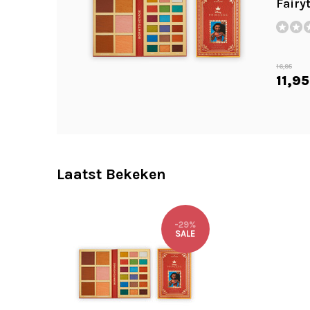
Fairy
16,95
11,95
Laatst Bekeken
-29%
SALE