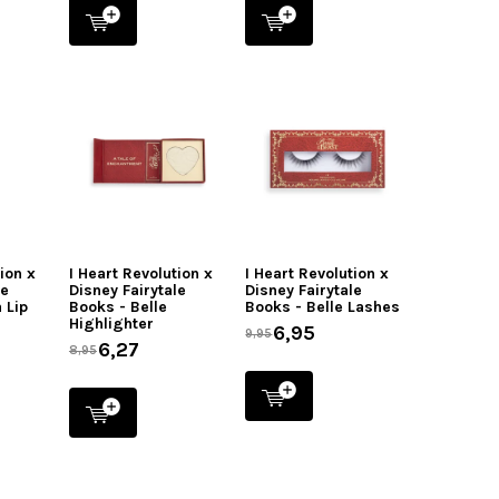
tion x
I Heart Revolution x
I Heart Revolution x
le
Disney Fairytale
Disney Fairytale
 Lip
Books - Belle
Books - Belle Lashes
Highlighter
6,95
9,95
6,27
8,95