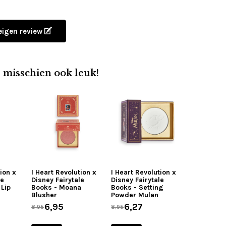
 eigen review
e misschien ook leuk!
tion x
I Heart Revolution x
I Heart Revolution x
le
Disney Fairytale
Disney Fairytale
 Lip
Books - Moana
Books - Setting
Blusher
Powder Mulan
6,95
6,27
8,95
8,95