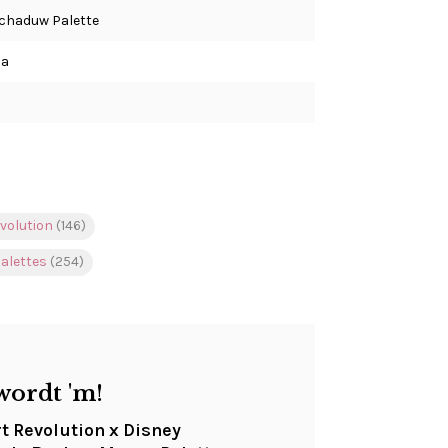
chaduw Palette
a
evolution
(146)
alettes
(254)
wordt 'm!
rt Revolution x Disney