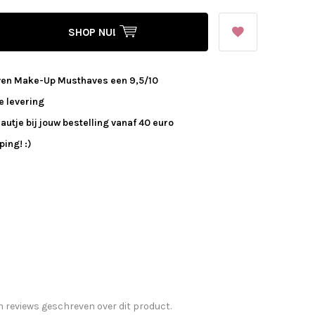
SHOP NU!
ven Make-Up Musthaves een 9,5/10
e levering
autje bij jouw bestelling vanaf 40 euro
ing! :)
n reviews geschreven over dit product.