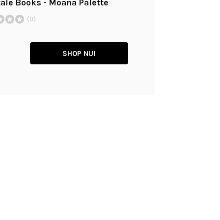
tale Books - Moana Palette
(0)
SHOP NU!