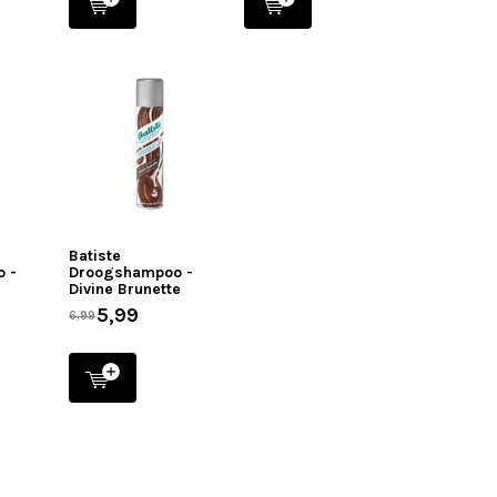
Batiste
 -
Droogshampoo -
Divine Brunette
5,99
6,99