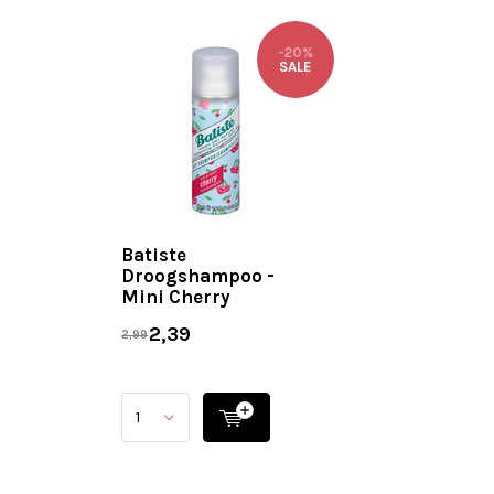
-20%
SALE
Batiste
Droogshampoo -
Mini Cherry
2,39
2,99