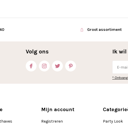
€40
Groot assortiment
Volg ons
Ik wi
* Ontvang
e
Mijn account
Categorie
thaves
Registreren
Party Look