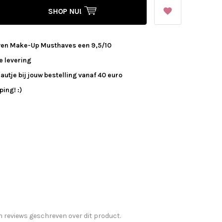
SHOP NU!
ven Make-Up Musthaves een 9,5/10
e levering
autje bij jouw bestelling vanaf 40 euro
ing! :)
n reviews geschreven over dit product.