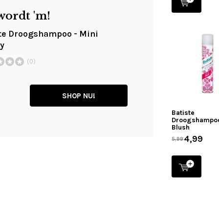
wordt 'm!
te Droogshampoo - Mini
y
(0)
SHOP NU!
Batiste
Droogshampoo
Blush
4,99
5,99