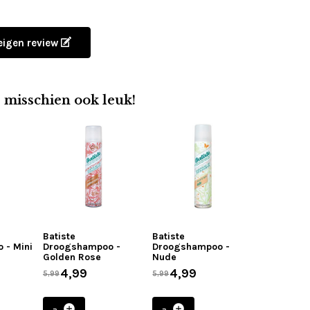
 eigen review
e misschien ook leuk!
Batiste
Batiste
 - Mini
Droogshampoo -
Droogshampoo -
Golden Rose
Nude
4,99
4,99
5,99
5,99