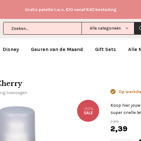
Gratis palette t.w.v. €10 vanaf €40 besteding
Alle categorieën
Disney
Geuren van de Maand
Gift Sets
Alle
Cherry
Op werkdag
ing toevoegen
Koop hier jou
-20%
super snelle le
SALE
2,99
2,39