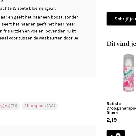
zachte & zoete bloemengeur.
aar en geeft het haar een boost, zonder
Schrijf je
liseert het haar en geeft het haar meer
 fris uitzien en voelen, bovendien ruikt
eaal voor tussen de wasbeurten door. Je
Dit vind j
Batiste
rging
(71)
Shampoos
(33)
Droogshampoo
Blush
2,19