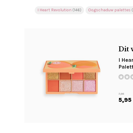
I Heart Revolution
(146)
Oogschaduw palettes
Dit 
I Hea
Palet
7,95
5,95