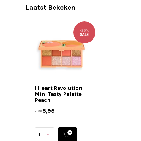
Laatst Bekeken
-25%
SALE
I Heart Revolution
Mini Tasty Palette -
Peach
5,95
7,95