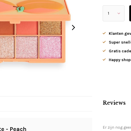
Klanten ge
Super snell
Gratis cade
Happy shopp
Reviews
Er zijn nog gee
te - Peach