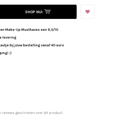
SHOP NU!
ven Make-Up Musthaves een 9,5/10
e levering
autje bij jouw bestelling vanaf 40 euro
ing! :)
n reviews geschreven over dit product.