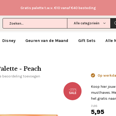
Gratis palette t.w.v. €10 vanaf €40 besteding
Alle categorieën
Disney
Geuren van de Maand
Gift Sets
Alle
alette - Peach
Op werkdag
e beoordeling toevoegen
Koop hier jouw
-25%
musthaves. Met
SALE
het gratis naar
7,95
5,95