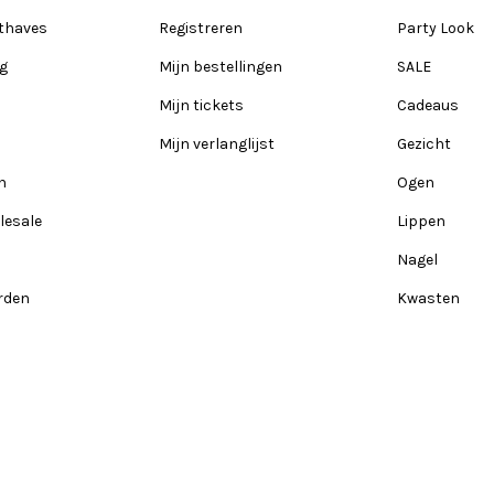
thaves
Registreren
Party Look
ng
Mijn bestellingen
SALE
Mijn tickets
Cadeaus
Mijn verlanglijst
Gezicht
n
Ogen
lesale
Lippen
Nagel
rden
Kwasten