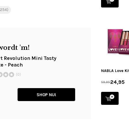
(254)
wordt 'm!
rt Revolution Mini Tasty
te - Peach
NABLA Love Ki
(0)
24,95
59,95
SHOP NU!