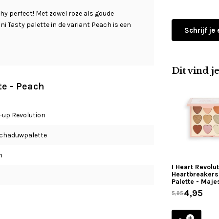
chy perfect! Met zowel roze als goude
ni Tasty palette in de variant Peach is een
Schrijf je
Dit vind j
te - Peach
up Revolution
chaduwpalette
h
I Heart Revolu
Heartbreakers
Palette - Maje
4,95
5,95