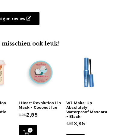
 eigen review
e misschien ook leuk!
tion
I Heart Revolution Lip
W7 Make-Up
Mask - Coconut Ice
Absolutely
stic
Waterproof Mascara
2,95
3,95
- Black
3,95
4,95