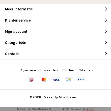
Meer informatie
Klantenservice
Mijn account
Categorieën
Contact
Algemene voorwaarden
RSS-feed
Sitemap
© 2026 -
Make-Up Musthaves
Make-Up Musthaves
9,5
/
10
-
4176
Reviews @
Kiyoh