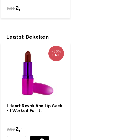
2,-
3,99
Laatst Bekeken
-50%
SALE
I Heart Revolution Lip Geek
- I Worked For It!
2,-
3,99