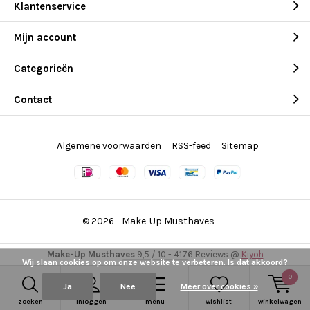
Klantenservice
Mijn account
Categorieën
Contact
Algemene voorwaarden
RSS-feed
Sitemap
© 2026 -
Make-Up Musthaves
Make-Up Musthaves
9,5
/
10
-
4176
Reviews @
Kiyoh
Wij slaan cookies op om onze website te verbeteren. Is dat akkoord?
0
Ja
Nee
Meer over cookies »
zoeken
inloggen
menu
wishlist
winkelwagen