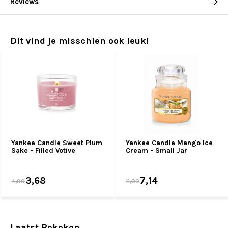
Reviews
Dit vind je misschien ook leuk!
Yankee Candle Sweet Plum
Yankee Candle Mango Ice
Sake - Filled Votive
Cream - Small Jar
3,68
7,14
4,90
11,90
Laatst Bekeken