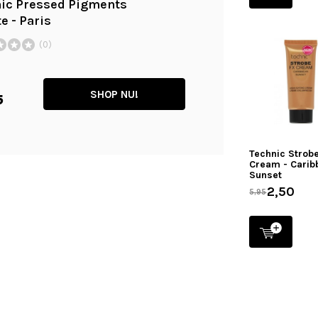
ic Pressed Pigments
e - Paris
(0)
SHOP NU!
5
Technic Strob
Cream - Carib
Sunset
2,50
5,95