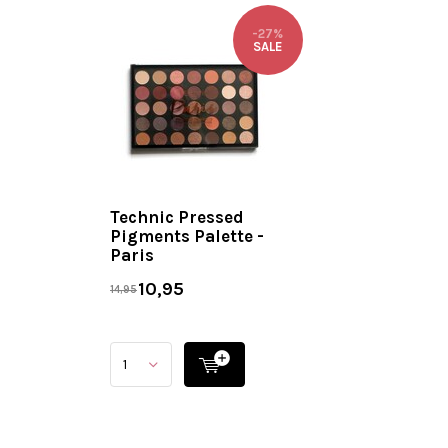
-27%
SALE
Technic Pressed
Pigments Palette -
Paris
10,95
14,95