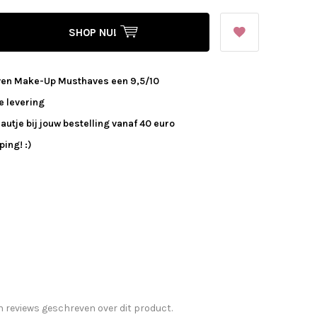
SHOP NU!
ven Make-Up Musthaves een 9,5/10
e levering
autje bij jouw bestelling vanaf 40 euro
ing! :)
n reviews geschreven over dit product.