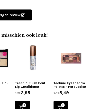
 eigen review
e misschien ook leuk!
 Kit -
Technic Plush Pout
Technic Eyeshadow
Lip Conditioner
Palette - Persuasion
3,95
5,49
4,95
6,49