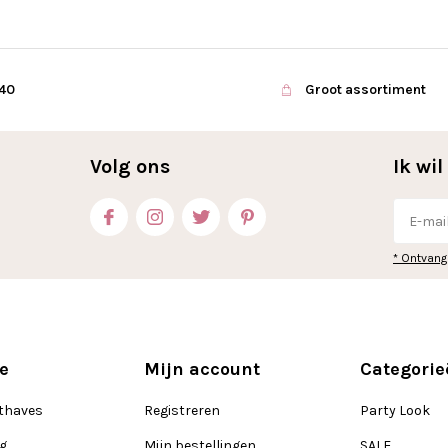
€40
Groot assortiment
Volg ons
Ik wi
* Ontvang
e
Mijn account
Categorie
thaves
Registreren
Party Look
ng
Mijn bestellingen
SALE