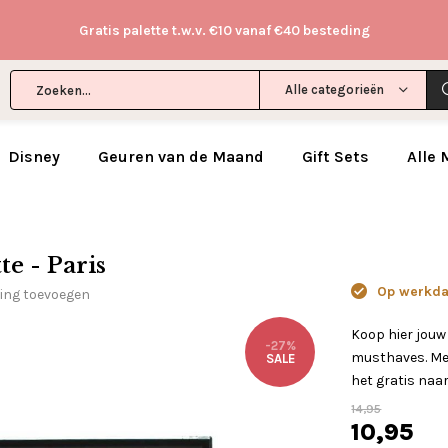
Gratis palette t.w.v. €10 vanaf €40 besteding
Alle categorieën
Disney
Geuren van de Maand
Gift Sets
Alle
e - Paris
Op werkdag
ling toevoegen
Koop hier jouw
-27%
musthaves. Met
SALE
het gratis naar
14,95
10,95