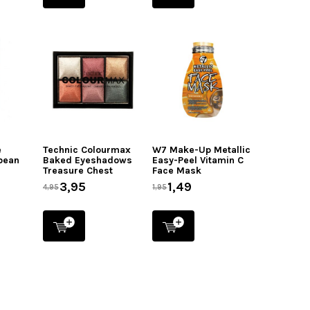
e
Technic Colourmax
W7 Make-Up Metallic
bean
Baked Eyeshadows
Easy-Peel Vitamin C
Treasure Chest
Face Mask
3,95
1,49
4,95
1,95